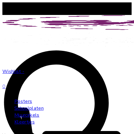
Vanaf €60 geen verzendkosten
Wishlist -
0
Posters
Schoolplaten
Muurcirkels
Kleertjes