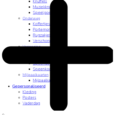
Knuffels
Muziekknuffels
Speelgoed
Onderweg
Koffertjes
Portemonneetjes
Rugzakjes
Verschonen
Verzorging
Dekentjes
Slabbetjes
Speendoekjes
Speenkoordjes
Mijlpaalkaarten
Mijlpaalkaarten
Gepersonaliseerd
Kleding
Posters
Vaderdag