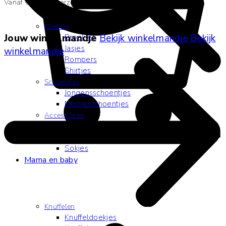
Vanaf €60 geen verzendkosten
Kleding
Jouw winkelmandje
Bekijk winkelmandje
Bekijk
Broekjes
Jasjes
winkelmandje
Rompers
Shirtjes
Schoentjes
Jongensschoentjes
Meisjesschoentjes
Accessoires
Bandana’s
Mutsjes
Sokjes
Mama en baby
Knuffelen
Knuffeldoekjes